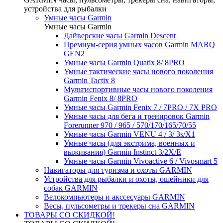
устройства для рыбалки
Умные часы Garmin
Умные часы Garmin
Дайверские часы Garmin Descent
Премиум-серия умных часов Garmin MARQ
GEN2
Умные часы Garmin Quatix 8/ 8PRO
Умные тактические часы нового поколения
Garmin Tactix 8
Мультиспортивные часы нового поколения
Garmin Fenix 8/ 8PRO
Умные часы Garmin Fenix 7 / 7PRO / 7X PRO
Умные часы для бега и тренировок Garmin
Forerunner 970 / 965 / 570/170/165/70/55
Умные часы Garmin VENU 4 / 3/ 3s/X1
Умные часы (для экстрима, военных и
выживания) Garmin Instinct 3/2X/E
Умные часы Garmin Vivoactive 6 / Vivosmart 5
Навигаторы для туризма и охоты GARMIN
Устройства для рыбалки и охоты, ошейники для
собак GARMIN
Велокомпьютеры и акссесуары GARMIN
Весы, пульсометры и трекеры сна GARMIN
ТОВАРЫ СО СКИДКОЙ!