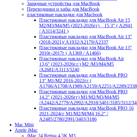
Зарядные устройства для MacBook
Переходники и хабы для MacBook
пластиковые накладки для Macbook
Пластиковые накладки для MacBook Air 15
M2/M3/M4/M5 (2023-2026гг) _ 15,3" ( А2941
/ А3114/3241 )
Пластиковые накладки для MacBook Air 13"
(2018-2021)/ A1932/A2179/A2337
Пластиковые накладки для MacBook Air 13"
2010г-2017г ( А1369 / А1466)
Пластиковые накладки для MacBook Air
13,6" (2023-2026г.г.) M2 /M3/M4/M5
/A2681/A3113/3240
Пластиковые накладки для MacBook PRO
13" M1/M2 2016-2022гг (
А1706/A1708/A1989/A2159/A2251/A2289/2338
Пластиковые накладки для MacBook PRO
14.2" (2021-2026гг) M1/M2/M3/M4/M5
/A2442/A2779/A2992/A2918/3401/3185/3112/34
Пластиковые накладки для MacBook PRO 16
2021-2024гг M1/M2/M/M4 16.2" /
А2485/2780/2991/3403/3186
Mac Mini
Apple iMac
iMac 24 Retina 4,5K M3