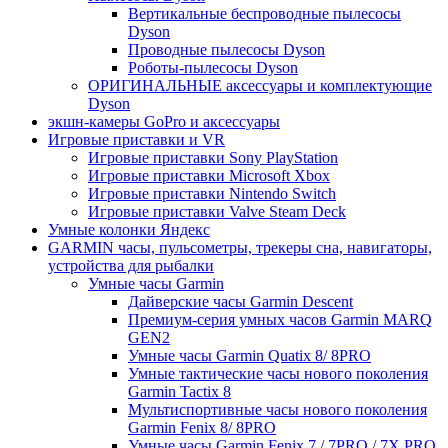
Вертикальные беспроводные пылесосы
Dyson
Проводные пылесосы Dyson
Роботы-пылесосы Dyson
ОРИГИНАЛЬНЫЕ аксессуары и комплектующие
Dyson
экшн-камеры GoPro и аксессуары
Игровые приставки и VR
Игровые приставки Sony PlayStation
Игровые приставки Microsoft Xbox
Игровые приставки Nintendo Switch
Игровые приставки Valve Steam Deck
Умные колонки Яндекс
GARMIN часы, пульсометры, трекеры сна, навигаторы,
устройства для рыбалки
Умные часы Garmin
Дайверские часы Garmin Descent
Премиум-серия умных часов Garmin MARQ
GEN2
Умные часы Garmin Quatix 8/ 8PRO
Умные тактические часы нового поколения
Garmin Tactix 8
Мультиспортивные часы нового поколения
Garmin Fenix 8/ 8PRO
Умные часы Garmin Fenix 7 / 7PRO / 7X PRO