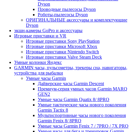
Dyson
Проводные пылесосы Dyson
Роботы-пылесосы Dyson
ОРИГИНАЛЬНЫЕ аксессуары и комплектующие
Dyson
экшн-камеры GoPro и аксессуары
Игровые приставки и VR
Игровые приставки Sony PlayStation
Игровые приставки Microsoft Xbox
Игровые приставки Nintendo Switch
Игровые приставки Valve Steam Deck
Умные колонки Яндекс
GARMIN часы, пульсометры, трекеры сна, навигаторы,
устройства для рыбалки
Умные часы Garmin
Дайверские часы Garmin Descent
Премиум-серия умных часов Garmin MARQ
GEN2
Умные часы Garmin Quatix 8/ 8PRO
Умные тактические часы нового поколения
Garmin Tactix 8
Мультиспортивные часы нового поколения
Garmin Fenix 8/ 8PRO
Умные часы Garmin Fenix 7 / 7PRO / 7X PRO
Умные часы для бега и тренировок Garmin