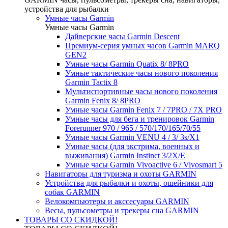
устройства для рыбалки
Умные часы Garmin
Умные часы Garmin
Дайверские часы Garmin Descent
Премиум-серия умных часов Garmin MARQ
GEN2
Умные часы Garmin Quatix 8/ 8PRO
Умные тактические часы нового поколения
Garmin Tactix 8
Мультиспортивные часы нового поколения
Garmin Fenix 8/ 8PRO
Умные часы Garmin Fenix 7 / 7PRO / 7X PRO
Умные часы для бега и тренировок Garmin
Forerunner 970 / 965 / 570/170/165/70/55
Умные часы Garmin VENU 4 / 3/ 3s/X1
Умные часы (для экстрима, военных и
выживания) Garmin Instinct 3/2X/E
Умные часы Garmin Vivoactive 6 / Vivosmart 5
Навигаторы для туризма и охоты GARMIN
Устройства для рыбалки и охоты, ошейники для
собак GARMIN
Велокомпьютеры и акссесуары GARMIN
Весы, пульсометры и трекеры сна GARMIN
ТОВАРЫ СО СКИДКОЙ!