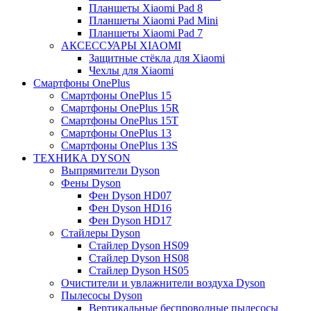
Планшеты Xiaomi Pad 8
Планшеты Xiaomi Pad Mini
Планшеты Xiaomi Pad 7
АКСЕССУАРЫ XIAOMI
Защитные стёкла для Xiaomi
Чехлы для Xiaomi
Смартфоны OnePlus
Смартфоны OnePlus 15
Смартфоны OnePlus 15R
Смартфоны OnePlus 15T
Смартфоны OnePlus 13
Смартфоны OnePlus 13S
ТЕХНИКА DYSON
Выпрямители Dyson
Фены Dyson
Фен Dyson HD07
Фен Dyson HD16
Фен Dyson HD17
Стайлеры Dyson
Стайлер Dyson HS09
Стайлер Dyson HS08
Стайлер Dyson HS05
Очистители и увлажнители воздуха Dyson
Пылесосы Dyson
Вертикальные беспроводные пылесосы