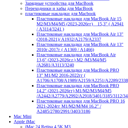
Зарядные устройства для MacBook
Переходники и хабы для MacBook
пластиковые накладки для Macbook
Пластиковые накладки для MacBook Air 15
M2/M3/M4/M5 (2023-2026гг) _ 15,3" ( А2941
/ А3114/3241 )
Пластиковые накладки для MacBook Air 13"
(2018-2021)/ A1932/A2179/A2337
Пластиковые накладки для MacBook Air 13"
2010г-2017г ( А1369 / А1466)
Пластиковые накладки для MacBook Air
13,6" (2023-2026г.г.) M2 /M3/M4/M5
/A2681/A3113/3240
Пластиковые накладки для MacBook PRO
13" M1/M2 2016-2022гг (
А1706/A1708/A1989/A2159/A2251/A2289/2338
Пластиковые накладки для MacBook PRO
14.2" (2021-2026гг) M1/M2/M3/M4/M5
/A2442/A2779/A2992/A2918/3401/3185/3112/34
Пластиковые накладки для MacBook PRO 16
2021-2024гг M1/M2/M/M4 16.2" /
А2485/2780/2991/3403/3186
Mac Mini
Apple iMac
iMac 24 Retina 4,5K M3