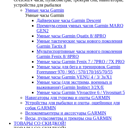
устройства для рыбалки
Умные часы Garmin
Умные часы Garmin
Дайверские часы Garmin Descent
Премиум-серия умных часов Garmin MARQ
GEN2
Умные часы Garmin Quatix 8/ 8PRO
Умные тактические часы нового поколения
Garmin Tactix 8
Мультиспортивные часы нового поколения
Garmin Fenix 8/ 8PRO
Умные часы Garmin Fenix 7 / 7PRO / 7X PRO
Умные часы для бега и тренировок Garmin
Forerunner 970 / 965 / 570/170/165/70/55
Умные часы Garmin VENU 4 / 3/ 3s/X1
Умные часы (для экстрима, военных и
выживания) Garmin Instinct 3/2X/E
Умные часы Garmin Vivoactive 6 / Vivosmart 5
Навигаторы для туризма и охоты GARMIN
Устройства для рыбалки и охоты, ошейники для
собак GARMIN
Велокомпьютеры и акссесуары GARMIN
Весы, пульсометры и трекеры сна GARMIN
ТОВАРЫ СО СКИДКОЙ!