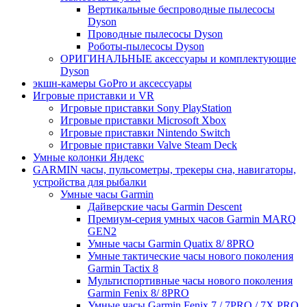
Вертикальные беспроводные пылесосы
Dyson
Проводные пылесосы Dyson
Роботы-пылесосы Dyson
ОРИГИНАЛЬНЫЕ аксессуары и комплектующие
Dyson
экшн-камеры GoPro и аксессуары
Игровые приставки и VR
Игровые приставки Sony PlayStation
Игровые приставки Microsoft Xbox
Игровые приставки Nintendo Switch
Игровые приставки Valve Steam Deck
Умные колонки Яндекс
GARMIN часы, пульсометры, трекеры сна, навигаторы,
устройства для рыбалки
Умные часы Garmin
Дайверские часы Garmin Descent
Премиум-серия умных часов Garmin MARQ
GEN2
Умные часы Garmin Quatix 8/ 8PRO
Умные тактические часы нового поколения
Garmin Tactix 8
Мультиспортивные часы нового поколения
Garmin Fenix 8/ 8PRO
Умные часы Garmin Fenix 7 / 7PRO / 7X PRO