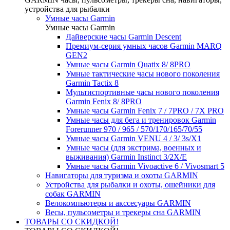
устройства для рыбалки
Умные часы Garmin
Умные часы Garmin
Дайверские часы Garmin Descent
Премиум-серия умных часов Garmin MARQ
GEN2
Умные часы Garmin Quatix 8/ 8PRO
Умные тактические часы нового поколения
Garmin Tactix 8
Мультиспортивные часы нового поколения
Garmin Fenix 8/ 8PRO
Умные часы Garmin Fenix 7 / 7PRO / 7X PRO
Умные часы для бега и тренировок Garmin
Forerunner 970 / 965 / 570/170/165/70/55
Умные часы Garmin VENU 4 / 3/ 3s/X1
Умные часы (для экстрима, военных и
выживания) Garmin Instinct 3/2X/E
Умные часы Garmin Vivoactive 6 / Vivosmart 5
Навигаторы для туризма и охоты GARMIN
Устройства для рыбалки и охоты, ошейники для
собак GARMIN
Велокомпьютеры и акссесуары GARMIN
Весы, пульсометры и трекеры сна GARMIN
ТОВАРЫ СО СКИДКОЙ!