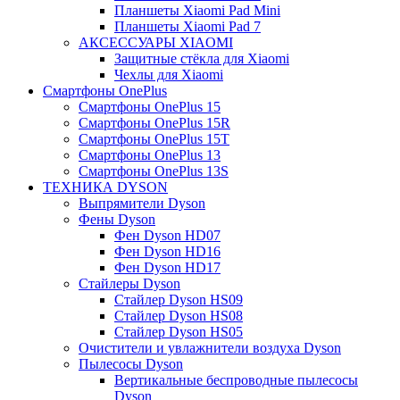
Планшеты Xiaomi Pad Mini
Планшеты Xiaomi Pad 7
АКСЕССУАРЫ XIAOMI
Защитные стёкла для Xiaomi
Чехлы для Xiaomi
Смартфоны OnePlus
Смартфоны OnePlus 15
Смартфоны OnePlus 15R
Смартфоны OnePlus 15T
Смартфоны OnePlus 13
Смартфоны OnePlus 13S
ТЕХНИКА DYSON
Выпрямители Dyson
Фены Dyson
Фен Dyson HD07
Фен Dyson HD16
Фен Dyson HD17
Стайлеры Dyson
Стайлер Dyson HS09
Стайлер Dyson HS08
Стайлер Dyson HS05
Очистители и увлажнители воздуха Dyson
Пылесосы Dyson
Вертикальные беспроводные пылесосы
Dyson