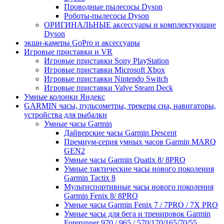
Проводные пылесосы Dyson
Роботы-пылесосы Dyson
ОРИГИНАЛЬНЫЕ аксессуары и комплектующие
Dyson
экшн-камеры GoPro и аксессуары
Игровые приставки и VR
Игровые приставки Sony PlayStation
Игровые приставки Microsoft Xbox
Игровые приставки Nintendo Switch
Игровые приставки Valve Steam Deck
Умные колонки Яндекс
GARMIN часы, пульсометры, трекеры сна, навигаторы,
устройства для рыбалки
Умные часы Garmin
Дайверские часы Garmin Descent
Премиум-серия умных часов Garmin MARQ
GEN2
Умные часы Garmin Quatix 8/ 8PRO
Умные тактические часы нового поколения
Garmin Tactix 8
Мультиспортивные часы нового поколения
Garmin Fenix 8/ 8PRO
Умные часы Garmin Fenix 7 / 7PRO / 7X PRO
Умные часы для бега и тренировок Garmin
Forerunner 970 / 965 / 570/170/165/70/55