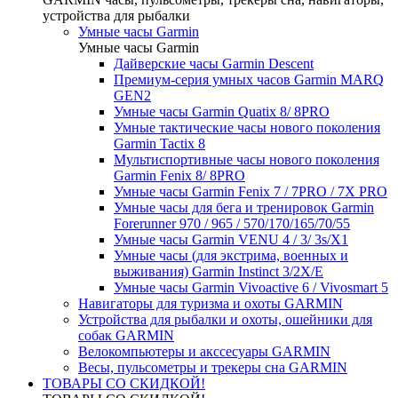
устройства для рыбалки
Умные часы Garmin
Умные часы Garmin
Дайверские часы Garmin Descent
Премиум-серия умных часов Garmin MARQ
GEN2
Умные часы Garmin Quatix 8/ 8PRO
Умные тактические часы нового поколения
Garmin Tactix 8
Мультиспортивные часы нового поколения
Garmin Fenix 8/ 8PRO
Умные часы Garmin Fenix 7 / 7PRO / 7X PRO
Умные часы для бега и тренировок Garmin
Forerunner 970 / 965 / 570/170/165/70/55
Умные часы Garmin VENU 4 / 3/ 3s/X1
Умные часы (для экстрима, военных и
выживания) Garmin Instinct 3/2X/E
Умные часы Garmin Vivoactive 6 / Vivosmart 5
Навигаторы для туризма и охоты GARMIN
Устройства для рыбалки и охоты, ошейники для
собак GARMIN
Велокомпьютеры и акссесуары GARMIN
Весы, пульсометры и трекеры сна GARMIN
ТОВАРЫ СО СКИДКОЙ!