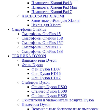
Планшеты Xiaomi Pad 8
Планшеты Xiaomi Pad Mini
Планшеты Xiaomi Pad 7
АКСЕССУАРЫ XIAOMI
Защитные стёкла для Xiaomi
Чехлы для Xiaomi
Смартфоны OnePlus
Смартфоны OnePlus 15
Смартфоны OnePlus 15R
Смартфоны OnePlus 15T
Смартфоны OnePlus 13
Смартфоны OnePlus 13S
ТЕХНИКА DYSON
Выпрямители Dyson
Фены Dyson
Фен Dyson HD07
Фен Dyson HD16
Фен Dyson HD17
Стайлеры Dyson
Стайлер Dyson HS09
Стайлер Dyson HS08
Стайлер Dyson HS05
Очистители и увлажнители воздуха Dyson
Пылесосы Dyson
Вертикальные беспроводные пылесосы