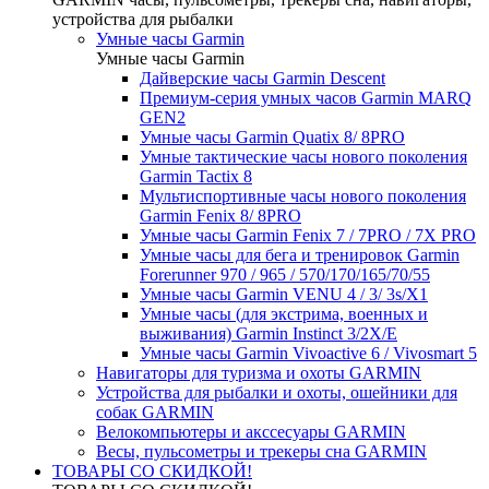
устройства для рыбалки
Умные часы Garmin
Умные часы Garmin
Дайверские часы Garmin Descent
Премиум-серия умных часов Garmin MARQ
GEN2
Умные часы Garmin Quatix 8/ 8PRO
Умные тактические часы нового поколения
Garmin Tactix 8
Мультиспортивные часы нового поколения
Garmin Fenix 8/ 8PRO
Умные часы Garmin Fenix 7 / 7PRO / 7X PRO
Умные часы для бега и тренировок Garmin
Forerunner 970 / 965 / 570/170/165/70/55
Умные часы Garmin VENU 4 / 3/ 3s/X1
Умные часы (для экстрима, военных и
выживания) Garmin Instinct 3/2X/E
Умные часы Garmin Vivoactive 6 / Vivosmart 5
Навигаторы для туризма и охоты GARMIN
Устройства для рыбалки и охоты, ошейники для
собак GARMIN
Велокомпьютеры и акссесуары GARMIN
Весы, пульсометры и трекеры сна GARMIN
ТОВАРЫ СО СКИДКОЙ!