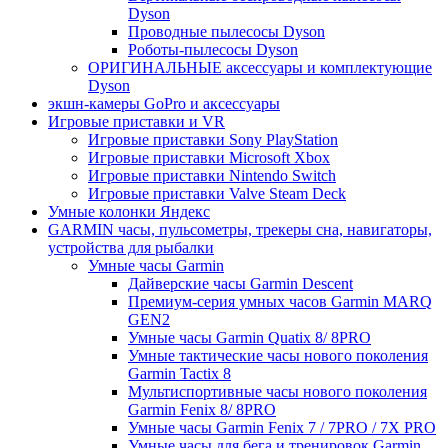
Dyson
Проводные пылесосы Dyson
Роботы-пылесосы Dyson
ОРИГИНАЛЬНЫЕ аксессуары и комплектующие
Dyson
экшн-камеры GoPro и аксессуары
Игровые приставки и VR
Игровые приставки Sony PlayStation
Игровые приставки Microsoft Xbox
Игровые приставки Nintendo Switch
Игровые приставки Valve Steam Deck
Умные колонки Яндекс
GARMIN часы, пульсометры, трекеры сна, навигаторы,
устройства для рыбалки
Умные часы Garmin
Дайверские часы Garmin Descent
Премиум-серия умных часов Garmin MARQ
GEN2
Умные часы Garmin Quatix 8/ 8PRO
Умные тактические часы нового поколения
Garmin Tactix 8
Мультиспортивные часы нового поколения
Garmin Fenix 8/ 8PRO
Умные часы Garmin Fenix 7 / 7PRO / 7X PRO
Умные часы для бега и тренировок Garmin