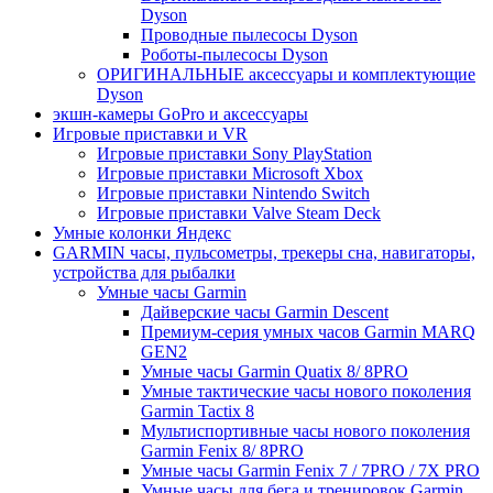
Dyson
Проводные пылесосы Dyson
Роботы-пылесосы Dyson
ОРИГИНАЛЬНЫЕ аксессуары и комплектующие
Dyson
экшн-камеры GoPro и аксессуары
Игровые приставки и VR
Игровые приставки Sony PlayStation
Игровые приставки Microsoft Xbox
Игровые приставки Nintendo Switch
Игровые приставки Valve Steam Deck
Умные колонки Яндекс
GARMIN часы, пульсометры, трекеры сна, навигаторы,
устройства для рыбалки
Умные часы Garmin
Дайверские часы Garmin Descent
Премиум-серия умных часов Garmin MARQ
GEN2
Умные часы Garmin Quatix 8/ 8PRO
Умные тактические часы нового поколения
Garmin Tactix 8
Мультиспортивные часы нового поколения
Garmin Fenix 8/ 8PRO
Умные часы Garmin Fenix 7 / 7PRO / 7X PRO
Умные часы для бега и тренировок Garmin