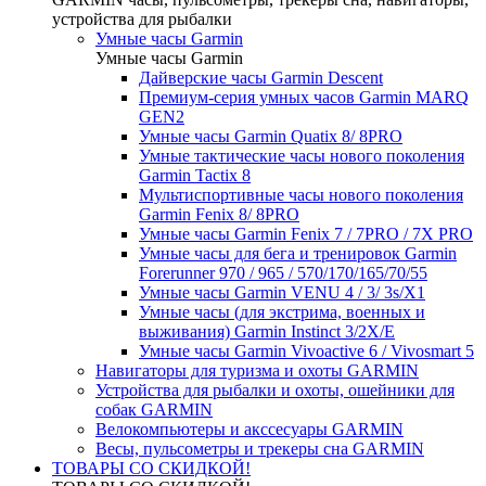
устройства для рыбалки
Умные часы Garmin
Умные часы Garmin
Дайверские часы Garmin Descent
Премиум-серия умных часов Garmin MARQ
GEN2
Умные часы Garmin Quatix 8/ 8PRO
Умные тактические часы нового поколения
Garmin Tactix 8
Мультиспортивные часы нового поколения
Garmin Fenix 8/ 8PRO
Умные часы Garmin Fenix 7 / 7PRO / 7X PRO
Умные часы для бега и тренировок Garmin
Forerunner 970 / 965 / 570/170/165/70/55
Умные часы Garmin VENU 4 / 3/ 3s/X1
Умные часы (для экстрима, военных и
выживания) Garmin Instinct 3/2X/E
Умные часы Garmin Vivoactive 6 / Vivosmart 5
Навигаторы для туризма и охоты GARMIN
Устройства для рыбалки и охоты, ошейники для
собак GARMIN
Велокомпьютеры и акссесуары GARMIN
Весы, пульсометры и трекеры сна GARMIN
ТОВАРЫ СО СКИДКОЙ!