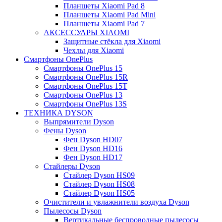
Планшеты Xiaomi Pad 8
Планшеты Xiaomi Pad Mini
Планшеты Xiaomi Pad 7
АКСЕССУАРЫ XIAOMI
Защитные стёкла для Xiaomi
Чехлы для Xiaomi
Смартфоны OnePlus
Смартфоны OnePlus 15
Смартфоны OnePlus 15R
Смартфоны OnePlus 15T
Смартфоны OnePlus 13
Смартфоны OnePlus 13S
ТЕХНИКА DYSON
Выпрямители Dyson
Фены Dyson
Фен Dyson HD07
Фен Dyson HD16
Фен Dyson HD17
Стайлеры Dyson
Стайлер Dyson HS09
Стайлер Dyson HS08
Стайлер Dyson HS05
Очистители и увлажнители воздуха Dyson
Пылесосы Dyson
Вертикальные беспроводные пылесосы