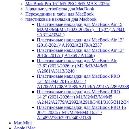
MacBook Pro 16" M5 PRO /M5 MAX 2026г.
Зарядные устройства для MacBook
Переходники и хабы для MacBook
пластиковые накладки для Macbook
Пластиковые накладки для MacBook Air 15
M2/M3/M4/M5 (2023-2026гг) _ 15,3" ( А2941
/ А3114/3241 )
Пластиковые накладки для MacBook Air 13"
(2018-2021)/ A1932/A2179/A2337
Пластиковые накладки для MacBook Air 13"
2010г-2017г ( А1369 / А1466)
Пластиковые накладки для MacBook Air
13,6" (2023-2026г.г.) M2 /M3/M4/M5
/A2681/A3113/3240
Пластиковые накладки для MacBook PRO
13" M1/M2 2016-2022гг (
А1706/A1708/A1989/A2159/A2251/A2289/2338
Пластиковые накладки для MacBook PRO
14.2" (2021-2026гг) M1/M2/M3/M4/M5
/A2442/A2779/A2992/A2918/3401/3185/3112/34
Пластиковые накладки для MacBook PRO 16
2021-2024гг M1/M2/M/M4 16.2" /
А2485/2780/2991/3403/3186
Mac Mini
Apple iMac