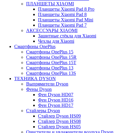
ПЛАНШЕТЫ XIAOMI
Планшеты Xiaomi Pad 8 Pro
Планшеты Xiaomi Pad 8
Планшеты Xiaomi Pad Mini
Планшеты Xiaomi Pad 7
АКСЕССУАРЫ XIAOMI
Защитные стёкла для Xiaomi
Чехлы для Xiaomi
Смартфоны OnePlus
Смартфоны OnePlus 15
Смартфоны OnePlus 15R
Смартфоны OnePlus 15T
Смартфоны OnePlus 13
Смартфоны OnePlus 13S
ТЕХНИКА DYSON
Выпрямители Dyson
Фены Dyson
Фен Dyson HD07
Фен Dyson HD16
Фен Dyson HD17
Стайлеры Dyson
Стайлер Dyson HS09
Стайлер Dyson HS08
Стайлер Dyson HS05
Очистители и увлажнители воздуха Dyson