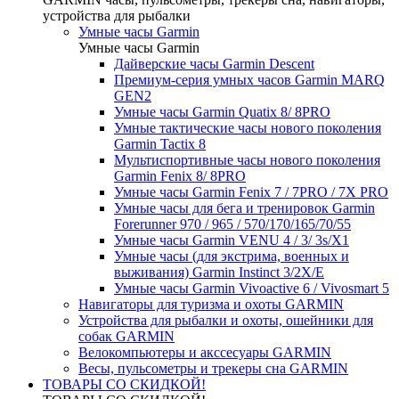
устройства для рыбалки
Умные часы Garmin
Умные часы Garmin
Дайверские часы Garmin Descent
Премиум-серия умных часов Garmin MARQ
GEN2
Умные часы Garmin Quatix 8/ 8PRO
Умные тактические часы нового поколения
Garmin Tactix 8
Мультиспортивные часы нового поколения
Garmin Fenix 8/ 8PRO
Умные часы Garmin Fenix 7 / 7PRO / 7X PRO
Умные часы для бега и тренировок Garmin
Forerunner 970 / 965 / 570/170/165/70/55
Умные часы Garmin VENU 4 / 3/ 3s/X1
Умные часы (для экстрима, военных и
выживания) Garmin Instinct 3/2X/E
Умные часы Garmin Vivoactive 6 / Vivosmart 5
Навигаторы для туризма и охоты GARMIN
Устройства для рыбалки и охоты, ошейники для
собак GARMIN
Велокомпьютеры и акссесуары GARMIN
Весы, пульсометры и трекеры сна GARMIN
ТОВАРЫ СО СКИДКОЙ!