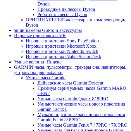
Dyson
Проводные пылесосы Dyson
Роботы-пылесосы Dyson
ОРИГИНАЛЬНЫЕ аксессуары и комплектующие
Dyson
экшн-камеры GoPro и аксессуары
Игровые приставки и VR
Игровые приставки Sony PlayStation
Игровые приставки Microsoft Xbox
Игровые приставки Nintendo Switch
Игровые приставки Valve Steam Deck
Умные колонки Яндекс
GARMIN часы, пульсометры, трекеры сна, навигаторы,
устройства для рыбалки
Умные часы Garmin
Дайверские часы Garmin Descent
Премиум-серия умных часов Garmin MARQ
GEN2
Умные часы Garmin Quatix 8/ 8PRO
Умные тактические часы нового поколения
Garmin Tactix 8
Мультиспортивные часы нового поколения
Garmin Fenix 8/ 8PRO
Умные часы Garmin Fenix 7 / 7PRO / 7X PRO
Умные часы для бега и тренировок Garmin