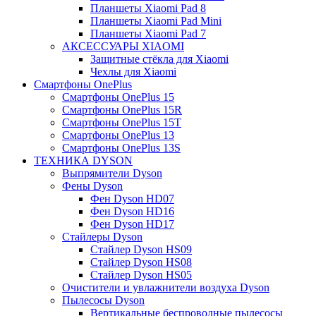
Планшеты Xiaomi Pad 8
Планшеты Xiaomi Pad Mini
Планшеты Xiaomi Pad 7
АКСЕССУАРЫ XIAOMI
Защитные стёкла для Xiaomi
Чехлы для Xiaomi
Смартфоны OnePlus
Смартфоны OnePlus 15
Смартфоны OnePlus 15R
Смартфоны OnePlus 15T
Смартфоны OnePlus 13
Смартфоны OnePlus 13S
ТЕХНИКА DYSON
Выпрямители Dyson
Фены Dyson
Фен Dyson HD07
Фен Dyson HD16
Фен Dyson HD17
Стайлеры Dyson
Стайлер Dyson HS09
Стайлер Dyson HS08
Стайлер Dyson HS05
Очистители и увлажнители воздуха Dyson
Пылесосы Dyson
Вертикальные беспроводные пылесосы