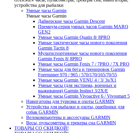
устройства для рыбалки
Умные часы Garmin
Умные часы Garmin
Дайверские часы Garmin Descent
Премиум-серия умных часов Garmin MARQ
GEN2
Умные часы Garmin Quatix 8/ 8PRO
Умные тактические часы нового поколения
Garmin Tactix 8
Мультиспортивные часы нового поколения
Garmin Fenix 8/ 8PRO
Умные часы Garmin Fenix 7 / 7PRO / 7X PRO
Умные часы для бега и тренировок Garmin
Forerunner 970 / 965 / 570/170/165/70/55
Умные часы Garmin VENU 4 / 3/ 3s/X1
Умные часы (для экстрима, военных и
выживания) Garmin Instinct 3/2X/E
Умные часы Garmin Vivoactive 6 / Vivosmart 5
Навигаторы для туризма и охоты GARMIN
Устройства для рыбалки и охоты, ошейники для
собак GARMIN
Велокомпьютеры и акссесуары GARMIN
Весы, пульсометры и трекеры сна GARMIN
ТОВАРЫ СО СКИДКОЙ!