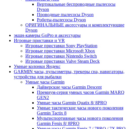
Вертикальные беспроводные пылесосы
Dyson
Проводные пылесосы Dyson
Роботы-пылесосы Dyson
ОРИГИНАЛЬНЫЕ аксессуары и комплектующие
Dyson
экшн-камеры GoPro и аксессуары
Игровые приставки и VR
Игровые приставки Sony PlayStation
Игровые приставки Microsoft Xbox
Игровые приставки Nintendo Switch
Игровые приставки Valve Steam Deck
Умные колонки Яндекс
GARMIN часы, пульсометры, трекеры сна, навигаторы,
устройства для рыбалки
Умные часы Garmin
Дайверские часы Garmin Descent
Премиум-серия умных часов Garmin MARQ
GEN2
Умные часы Garmin Quatix 8/ 8PRO
Умные тактические часы нового поколения
Garmin Tactix 8
Мультиспортивные часы нового поколения
Garmin Fenix 8/ 8PRO
Умные часы Garmin Fenix 7 / 7PRO / 7X PRO