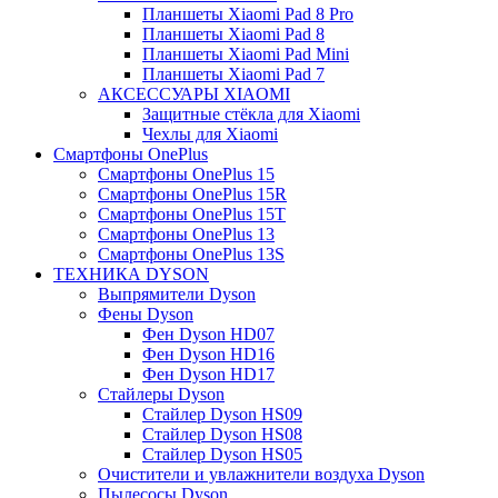
Планшеты Xiaomi Pad 8 Pro
Планшеты Xiaomi Pad 8
Планшеты Xiaomi Pad Mini
Планшеты Xiaomi Pad 7
АКСЕССУАРЫ XIAOMI
Защитные стёкла для Xiaomi
Чехлы для Xiaomi
Смартфоны OnePlus
Смартфоны OnePlus 15
Смартфоны OnePlus 15R
Смартфоны OnePlus 15T
Смартфоны OnePlus 13
Смартфоны OnePlus 13S
ТЕХНИКА DYSON
Выпрямители Dyson
Фены Dyson
Фен Dyson HD07
Фен Dyson HD16
Фен Dyson HD17
Стайлеры Dyson
Стайлер Dyson HS09
Стайлер Dyson HS08
Стайлер Dyson HS05
Очистители и увлажнители воздуха Dyson
Пылесосы Dyson