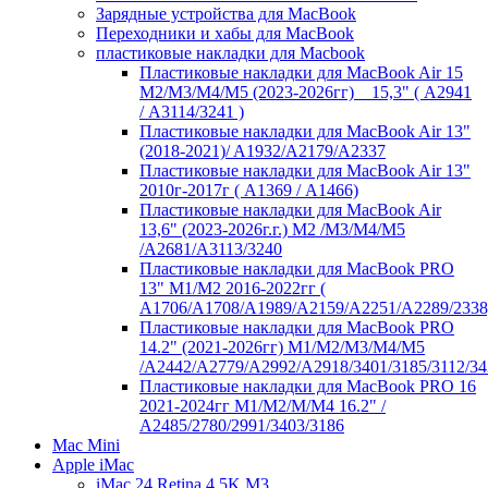
Зарядные устройства для MacBook
Переходники и хабы для MacBook
пластиковые накладки для Macbook
Пластиковые накладки для MacBook Air 15
M2/M3/M4/M5 (2023-2026гг) _ 15,3" ( А2941
/ А3114/3241 )
Пластиковые накладки для MacBook Air 13"
(2018-2021)/ A1932/A2179/A2337
Пластиковые накладки для MacBook Air 13"
2010г-2017г ( А1369 / А1466)
Пластиковые накладки для MacBook Air
13,6" (2023-2026г.г.) M2 /M3/M4/M5
/A2681/A3113/3240
Пластиковые накладки для MacBook PRO
13" M1/M2 2016-2022гг (
А1706/A1708/A1989/A2159/A2251/A2289/2338
Пластиковые накладки для MacBook PRO
14.2" (2021-2026гг) M1/M2/M3/M4/M5
/A2442/A2779/A2992/A2918/3401/3185/3112/34
Пластиковые накладки для MacBook PRO 16
2021-2024гг M1/M2/M/M4 16.2" /
А2485/2780/2991/3403/3186
Mac Mini
Apple iMac
iMac 24 Retina 4,5K M3