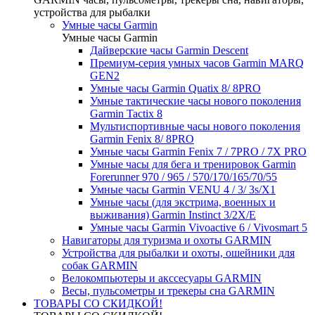
устройства для рыбалки
Умные часы Garmin
Умные часы Garmin
Дайверские часы Garmin Descent
Премиум-серия умных часов Garmin MARQ
GEN2
Умные часы Garmin Quatix 8/ 8PRO
Умные тактические часы нового поколения
Garmin Tactix 8
Мультиспортивные часы нового поколения
Garmin Fenix 8/ 8PRO
Умные часы Garmin Fenix 7 / 7PRO / 7X PRO
Умные часы для бега и тренировок Garmin
Forerunner 970 / 965 / 570/170/165/70/55
Умные часы Garmin VENU 4 / 3/ 3s/X1
Умные часы (для экстрима, военных и
выживания) Garmin Instinct 3/2X/E
Умные часы Garmin Vivoactive 6 / Vivosmart 5
Навигаторы для туризма и охоты GARMIN
Устройства для рыбалки и охоты, ошейники для
собак GARMIN
Велокомпьютеры и акссесуары GARMIN
Весы, пульсометры и трекеры сна GARMIN
ТОВАРЫ СО СКИДКОЙ!