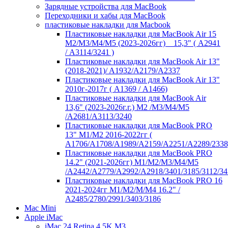
Зарядные устройства для MacBook
Переходники и хабы для MacBook
пластиковые накладки для Macbook
Пластиковые накладки для MacBook Air 15
M2/M3/M4/M5 (2023-2026гг) _ 15,3" ( А2941
/ А3114/3241 )
Пластиковые накладки для MacBook Air 13"
(2018-2021)/ A1932/A2179/A2337
Пластиковые накладки для MacBook Air 13"
2010г-2017г ( А1369 / А1466)
Пластиковые накладки для MacBook Air
13,6" (2023-2026г.г.) M2 /M3/M4/M5
/A2681/A3113/3240
Пластиковые накладки для MacBook PRO
13" M1/M2 2016-2022гг (
А1706/A1708/A1989/A2159/A2251/A2289/2338
Пластиковые накладки для MacBook PRO
14.2" (2021-2026гг) M1/M2/M3/M4/M5
/A2442/A2779/A2992/A2918/3401/3185/3112/34
Пластиковые накладки для MacBook PRO 16
2021-2024гг M1/M2/M/M4 16.2" /
А2485/2780/2991/3403/3186
Mac Mini
Apple iMac
iMac 24 Retina 4,5K M3