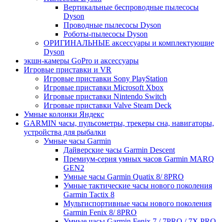
Вертикальные беспроводные пылесосы
Dyson
Проводные пылесосы Dyson
Роботы-пылесосы Dyson
ОРИГИНАЛЬНЫЕ аксессуары и комплектующие
Dyson
экшн-камеры GoPro и аксессуары
Игровые приставки и VR
Игровые приставки Sony PlayStation
Игровые приставки Microsoft Xbox
Игровые приставки Nintendo Switch
Игровые приставки Valve Steam Deck
Умные колонки Яндекс
GARMIN часы, пульсометры, трекеры сна, навигаторы,
устройства для рыбалки
Умные часы Garmin
Дайверские часы Garmin Descent
Премиум-серия умных часов Garmin MARQ
GEN2
Умные часы Garmin Quatix 8/ 8PRO
Умные тактические часы нового поколения
Garmin Tactix 8
Мультиспортивные часы нового поколения
Garmin Fenix 8/ 8PRO
Умные часы Garmin Fenix 7 / 7PRO / 7X PRO