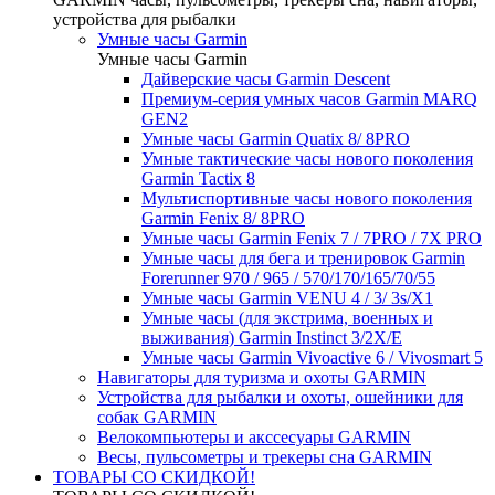
устройства для рыбалки
Умные часы Garmin
Умные часы Garmin
Дайверские часы Garmin Descent
Премиум-серия умных часов Garmin MARQ
GEN2
Умные часы Garmin Quatix 8/ 8PRO
Умные тактические часы нового поколения
Garmin Tactix 8
Мультиспортивные часы нового поколения
Garmin Fenix 8/ 8PRO
Умные часы Garmin Fenix 7 / 7PRO / 7X PRO
Умные часы для бега и тренировок Garmin
Forerunner 970 / 965 / 570/170/165/70/55
Умные часы Garmin VENU 4 / 3/ 3s/X1
Умные часы (для экстрима, военных и
выживания) Garmin Instinct 3/2X/E
Умные часы Garmin Vivoactive 6 / Vivosmart 5
Навигаторы для туризма и охоты GARMIN
Устройства для рыбалки и охоты, ошейники для
собак GARMIN
Велокомпьютеры и акссесуары GARMIN
Весы, пульсометры и трекеры сна GARMIN
ТОВАРЫ СО СКИДКОЙ!