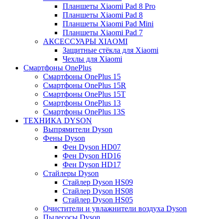
Планшеты Xiaomi Pad 8 Pro
Планшеты Xiaomi Pad 8
Планшеты Xiaomi Pad Mini
Планшеты Xiaomi Pad 7
АКСЕССУАРЫ XIAOMI
Защитные стёкла для Xiaomi
Чехлы для Xiaomi
Смартфоны OnePlus
Смартфоны OnePlus 15
Смартфоны OnePlus 15R
Смартфоны OnePlus 15T
Смартфоны OnePlus 13
Смартфоны OnePlus 13S
ТЕХНИКА DYSON
Выпрямители Dyson
Фены Dyson
Фен Dyson HD07
Фен Dyson HD16
Фен Dyson HD17
Стайлеры Dyson
Стайлер Dyson HS09
Стайлер Dyson HS08
Стайлер Dyson HS05
Очистители и увлажнители воздуха Dyson
Пылесосы Dyson