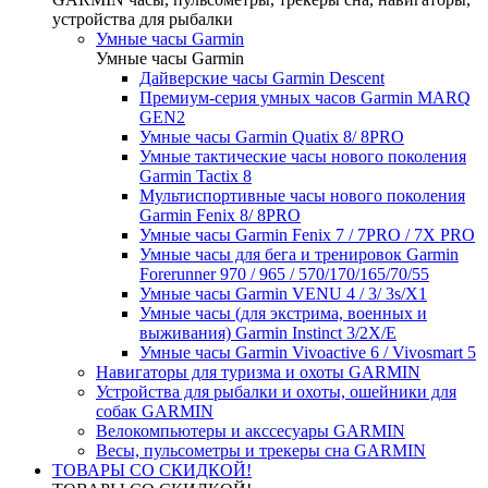
устройства для рыбалки
Умные часы Garmin
Умные часы Garmin
Дайверские часы Garmin Descent
Премиум-серия умных часов Garmin MARQ
GEN2
Умные часы Garmin Quatix 8/ 8PRO
Умные тактические часы нового поколения
Garmin Tactix 8
Мультиспортивные часы нового поколения
Garmin Fenix 8/ 8PRO
Умные часы Garmin Fenix 7 / 7PRO / 7X PRO
Умные часы для бега и тренировок Garmin
Forerunner 970 / 965 / 570/170/165/70/55
Умные часы Garmin VENU 4 / 3/ 3s/X1
Умные часы (для экстрима, военных и
выживания) Garmin Instinct 3/2X/E
Умные часы Garmin Vivoactive 6 / Vivosmart 5
Навигаторы для туризма и охоты GARMIN
Устройства для рыбалки и охоты, ошейники для
собак GARMIN
Велокомпьютеры и акссесуары GARMIN
Весы, пульсометры и трекеры сна GARMIN
ТОВАРЫ СО СКИДКОЙ!