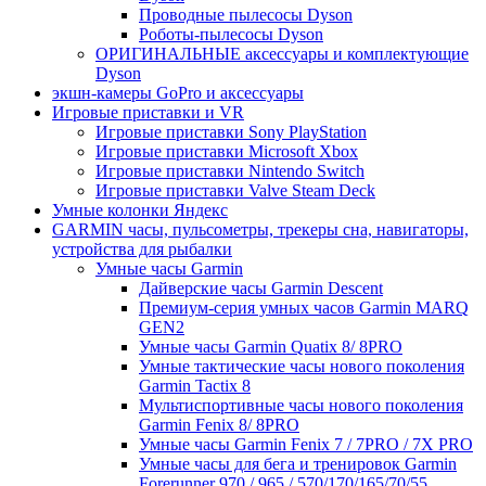
Проводные пылесосы Dyson
Роботы-пылесосы Dyson
ОРИГИНАЛЬНЫЕ аксессуары и комплектующие
Dyson
экшн-камеры GoPro и аксессуары
Игровые приставки и VR
Игровые приставки Sony PlayStation
Игровые приставки Microsoft Xbox
Игровые приставки Nintendo Switch
Игровые приставки Valve Steam Deck
Умные колонки Яндекс
GARMIN часы, пульсометры, трекеры сна, навигаторы,
устройства для рыбалки
Умные часы Garmin
Дайверские часы Garmin Descent
Премиум-серия умных часов Garmin MARQ
GEN2
Умные часы Garmin Quatix 8/ 8PRO
Умные тактические часы нового поколения
Garmin Tactix 8
Мультиспортивные часы нового поколения
Garmin Fenix 8/ 8PRO
Умные часы Garmin Fenix 7 / 7PRO / 7X PRO
Умные часы для бега и тренировок Garmin
Forerunner 970 / 965 / 570/170/165/70/55