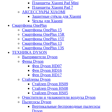
Планшеты Xiaomi Pad Mini
Планшеты Xiaomi Pad 7
АКСЕССУАРЫ XIAOMI
Защитные стёкла для Xiaomi
Чехлы для Xiaomi
Смартфоны OnePlus
Смартфоны OnePlus 15
Смартфоны OnePlus 15R
Смартфоны OnePlus 15T
Смартфоны OnePlus 13
Смартфоны OnePlus 13S
ТЕХНИКА DYSON
Выпрямители Dyson
Фены Dyson
Фен Dyson HD07
Фен Dyson HD16
Фен Dyson HD17
Стайлеры Dyson
Стайлер Dyson HS09
Стайлер Dyson HS08
Стайлер Dyson HS05
Очистители и увлажнители воздуха Dyson
Пылесосы Dyson
Вертикальные беспроводные пылесосы
Dyson