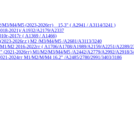
M3/M4/M5 (2023-2026гг) _ 15,3" ( А2941 / А3114/3241 )
2018-2021)/ A1932/A2179/A2337
10г-2017г ( А1369 / А1466)
(2023-2026г.г.) M2 /M3/M4/M5 /A2681/A3113/3240
M1/M2 2016-2022гг ( А1706/A1708/A1989/A2159/A2251/A2289/2
" (2021-2026гг) M1/M2/M3/M4/M5 /A2442/A2779/A2992/A2918/34
021-2024гг M1/M2/M/M4 16.2" /А2485/2780/2991/3403/3186