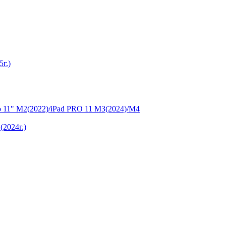
5г.)
ro 11" М2(2022)/iPad PRO 11 M3(2024)/M4
(2024г.)