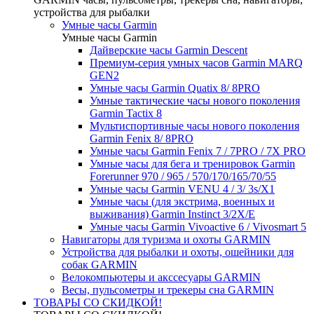
устройства для рыбалки
Умные часы Garmin
Умные часы Garmin
Дайверские часы Garmin Descent
Премиум-серия умных часов Garmin MARQ
GEN2
Умные часы Garmin Quatix 8/ 8PRO
Умные тактические часы нового поколения
Garmin Tactix 8
Мультиспортивные часы нового поколения
Garmin Fenix 8/ 8PRO
Умные часы Garmin Fenix 7 / 7PRO / 7X PRO
Умные часы для бега и тренировок Garmin
Forerunner 970 / 965 / 570/170/165/70/55
Умные часы Garmin VENU 4 / 3/ 3s/X1
Умные часы (для экстрима, военных и
выживания) Garmin Instinct 3/2X/E
Умные часы Garmin Vivoactive 6 / Vivosmart 5
Навигаторы для туризма и охоты GARMIN
Устройства для рыбалки и охоты, ошейники для
собак GARMIN
Велокомпьютеры и акссесуары GARMIN
Весы, пульсометры и трекеры сна GARMIN
ТОВАРЫ СО СКИДКОЙ!