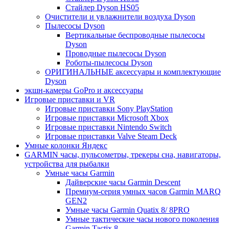
Стайлер Dyson HS05
Очистители и увлажнители воздуха Dyson
Пылесосы Dyson
Вертикальные беспроводные пылесосы
Dyson
Проводные пылесосы Dyson
Роботы-пылесосы Dyson
ОРИГИНАЛЬНЫЕ аксессуары и комплектующие
Dyson
экшн-камеры GoPro и аксессуары
Игровые приставки и VR
Игровые приставки Sony PlayStation
Игровые приставки Microsoft Xbox
Игровые приставки Nintendo Switch
Игровые приставки Valve Steam Deck
Умные колонки Яндекс
GARMIN часы, пульсометры, трекеры сна, навигаторы,
устройства для рыбалки
Умные часы Garmin
Дайверские часы Garmin Descent
Премиум-серия умных часов Garmin MARQ
GEN2
Умные часы Garmin Quatix 8/ 8PRO
Умные тактические часы нового поколения
Garmin Tactix 8