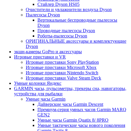
Стайлер Dyson HS05
Очистители и увлажнители воздуха Dyson
Пылесосы Dyson
Вертикальные беспроводные пылесосы
Dyson
Проводные пылесосы Dyson
Роботы-пылесосы Dyson
ОРИГИНАЛЬНЫЕ аксессуары и комплектующие
Dyson
экшн-камеры GoPro и аксессуары
Игровые приставки и VR
Игровые приставки Sony PlayStation
Игровые приставки Microsoft Xbox
Игровые приставки Nintendo Switch
Игровые приставки Valve Steam Deck
Умные колонки Яндекс
GARMIN часы, пульсометры, трекеры сна, навигаторы,
устройства для рыбалки
Умные часы Garmin
Дайверские часы Garmin Descent
Премиум-серия умных часов Garmin MARQ
GEN2
Умные часы Garmin Quatix 8/ 8PRO
Умные тактические часы нового поколения
Garmin Tactix 8