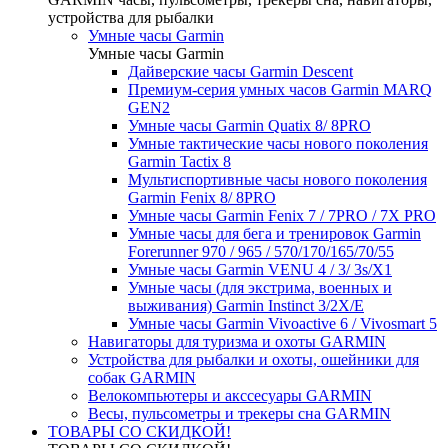
устройства для рыбалки
Умные часы Garmin
Умные часы Garmin
Дайверские часы Garmin Descent
Премиум-серия умных часов Garmin MARQ
GEN2
Умные часы Garmin Quatix 8/ 8PRO
Умные тактические часы нового поколения
Garmin Tactix 8
Мультиспортивные часы нового поколения
Garmin Fenix 8/ 8PRO
Умные часы Garmin Fenix 7 / 7PRO / 7X PRO
Умные часы для бега и тренировок Garmin
Forerunner 970 / 965 / 570/170/165/70/55
Умные часы Garmin VENU 4 / 3/ 3s/X1
Умные часы (для экстрима, военных и
выживания) Garmin Instinct 3/2X/E
Умные часы Garmin Vivoactive 6 / Vivosmart 5
Навигаторы для туризма и охоты GARMIN
Устройства для рыбалки и охоты, ошейники для
собак GARMIN
Велокомпьютеры и акссесуары GARMIN
Весы, пульсометры и трекеры сна GARMIN
ТОВАРЫ СО СКИДКОЙ!