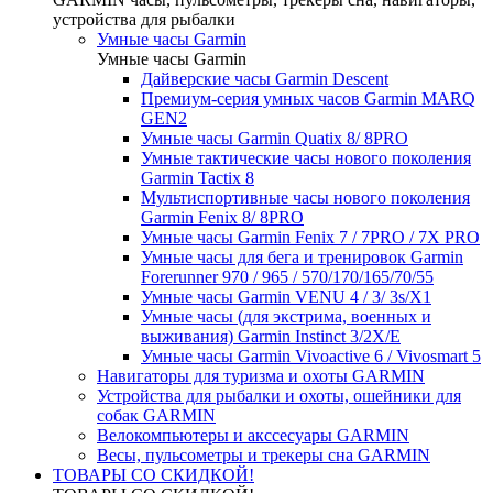
устройства для рыбалки
Умные часы Garmin
Умные часы Garmin
Дайверские часы Garmin Descent
Премиум-серия умных часов Garmin MARQ
GEN2
Умные часы Garmin Quatix 8/ 8PRO
Умные тактические часы нового поколения
Garmin Tactix 8
Мультиспортивные часы нового поколения
Garmin Fenix 8/ 8PRO
Умные часы Garmin Fenix 7 / 7PRO / 7X PRO
Умные часы для бега и тренировок Garmin
Forerunner 970 / 965 / 570/170/165/70/55
Умные часы Garmin VENU 4 / 3/ 3s/X1
Умные часы (для экстрима, военных и
выживания) Garmin Instinct 3/2X/E
Умные часы Garmin Vivoactive 6 / Vivosmart 5
Навигаторы для туризма и охоты GARMIN
Устройства для рыбалки и охоты, ошейники для
собак GARMIN
Велокомпьютеры и акссесуары GARMIN
Весы, пульсометры и трекеры сна GARMIN
ТОВАРЫ СО СКИДКОЙ!