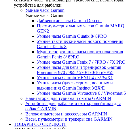
устройства для рыбалки
Умные часы Garmin
Умные часы Garmin
Дайверские часы Garmin Descent
Премиум-серия умных часов Garmin MARQ
GEN2
Умные часы Garmin Quatix 8/ 8PRO
Умные тактические часы нового поколения
Garmin Tactix 8
Мультиспортивные часы нового поколения
Garmin Fenix 8/ 8PRO
Умные часы Garmin Fenix 7 / 7PRO / 7X PRO
Умные часы для бега и тренировок Garmin
Forerunner 970 / 965 / 570/170/165/70/55
Умные часы Garmin VENU 4 / 3/ 3s/X1
Умные часы (для экстрима, военных и
выживания) Garmin Instinct 3/2X/E
Умные часы Garmin Vivoactive 6 / Vivosmart 5
Навигаторы для туризма и охоты GARMIN
Устройства для рыбалки и охоты, ошейники для
собак GARMIN
Велокомпьютеры и акссесуары GARMIN
Весы, пульсометры и трекеры сна GARMIN
ТОВАРЫ СО СКИДКОЙ!