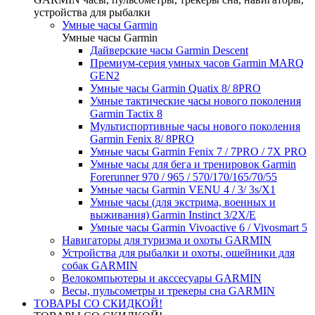
устройства для рыбалки
Умные часы Garmin
Умные часы Garmin
Дайверские часы Garmin Descent
Премиум-серия умных часов Garmin MARQ
GEN2
Умные часы Garmin Quatix 8/ 8PRO
Умные тактические часы нового поколения
Garmin Tactix 8
Мультиспортивные часы нового поколения
Garmin Fenix 8/ 8PRO
Умные часы Garmin Fenix 7 / 7PRO / 7X PRO
Умные часы для бега и тренировок Garmin
Forerunner 970 / 965 / 570/170/165/70/55
Умные часы Garmin VENU 4 / 3/ 3s/X1
Умные часы (для экстрима, военных и
выживания) Garmin Instinct 3/2X/E
Умные часы Garmin Vivoactive 6 / Vivosmart 5
Навигаторы для туризма и охоты GARMIN
Устройства для рыбалки и охоты, ошейники для
собак GARMIN
Велокомпьютеры и акссесуары GARMIN
Весы, пульсометры и трекеры сна GARMIN
ТОВАРЫ СО СКИДКОЙ!