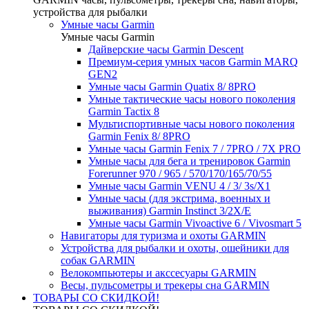
устройства для рыбалки
Умные часы Garmin
Умные часы Garmin
Дайверские часы Garmin Descent
Премиум-серия умных часов Garmin MARQ
GEN2
Умные часы Garmin Quatix 8/ 8PRO
Умные тактические часы нового поколения
Garmin Tactix 8
Мультиспортивные часы нового поколения
Garmin Fenix 8/ 8PRO
Умные часы Garmin Fenix 7 / 7PRO / 7X PRO
Умные часы для бега и тренировок Garmin
Forerunner 970 / 965 / 570/170/165/70/55
Умные часы Garmin VENU 4 / 3/ 3s/X1
Умные часы (для экстрима, военных и
выживания) Garmin Instinct 3/2X/E
Умные часы Garmin Vivoactive 6 / Vivosmart 5
Навигаторы для туризма и охоты GARMIN
Устройства для рыбалки и охоты, ошейники для
собак GARMIN
Велокомпьютеры и акссесуары GARMIN
Весы, пульсометры и трекеры сна GARMIN
ТОВАРЫ СО СКИДКОЙ!