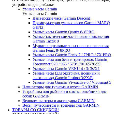
устройства для рыбалки
Умные часы Garmin
Умные часы Garmin
Дайверские часы Garmin Descent
Премиум-серия умных часов Garmin MARQ
GEN2
Умные часы Garmin Quatix 8/ 8PRO
Умные тактические часы нового поколения
Garmin Tactix 8
Мультиспортивные часы нового поколения
Garmin Fenix 8/ 8PRO
Умные часы Garmin Fenix 7 / 7PRO / 7X PRO
Умные часы для бега и тренировок Garmin
Forerunner 970 / 965 / 570/170/165/70/55
Умные часы Garmin VENU 4 / 3/ 3s/X1
Умные часы (для экстрима, военных и
выживания) Garmin Instinct 3/2X/E
Умные часы Garmin Vivoactive 6 / Vivosmart 5
Навигаторы для туризма и охоты GARMIN
Устройства для рыбалки и охоты, ошейники для
собак GARMIN
Велокомпьютеры и акссесуары GARMIN
Весы, пульсометры и трекеры сна GARMIN
ТОВАРЫ СО СКИДКОЙ!