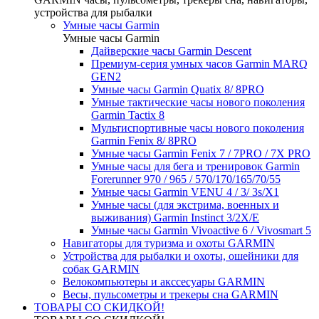
устройства для рыбалки
Умные часы Garmin
Умные часы Garmin
Дайверские часы Garmin Descent
Премиум-серия умных часов Garmin MARQ
GEN2
Умные часы Garmin Quatix 8/ 8PRO
Умные тактические часы нового поколения
Garmin Tactix 8
Мультиспортивные часы нового поколения
Garmin Fenix 8/ 8PRO
Умные часы Garmin Fenix 7 / 7PRO / 7X PRO
Умные часы для бега и тренировок Garmin
Forerunner 970 / 965 / 570/170/165/70/55
Умные часы Garmin VENU 4 / 3/ 3s/X1
Умные часы (для экстрима, военных и
выживания) Garmin Instinct 3/2X/E
Умные часы Garmin Vivoactive 6 / Vivosmart 5
Навигаторы для туризма и охоты GARMIN
Устройства для рыбалки и охоты, ошейники для
собак GARMIN
Велокомпьютеры и акссесуары GARMIN
Весы, пульсометры и трекеры сна GARMIN
ТОВАРЫ СО СКИДКОЙ!